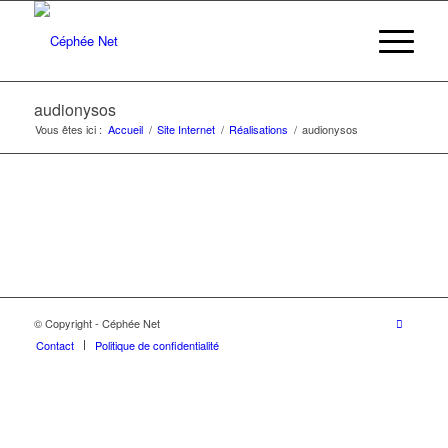
audionysos
Vous êtes ici :
Accueil
/
Site Internet
/
Réalisations
/
audionysos
© Copyright - Céphée Net
Contact
Politique de confidentialité