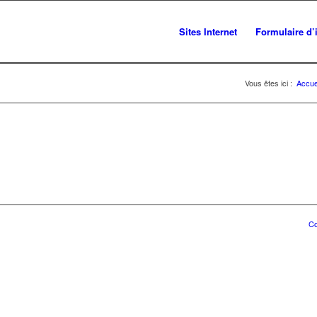
Sites Internet
Formulaire d’
Vous êtes ici :
Accue
Co