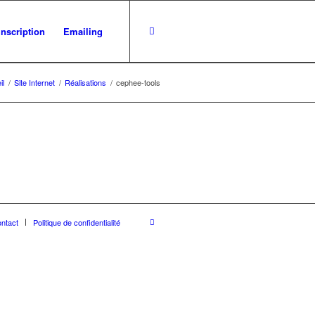
inscription
Emailing
il
/
Site Internet
/
Réalisations
/
cephee-tools
ntact
Politique de confidentialité