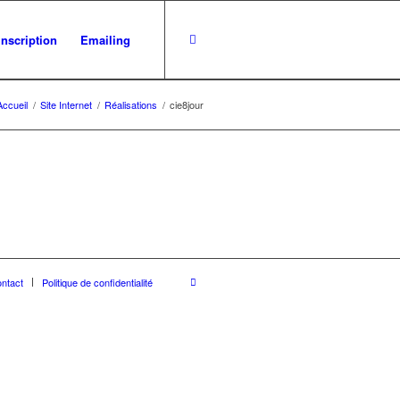
inscription
Emailing
Accueil
/
Site Internet
/
Réalisations
/
cie8jour
ntact
Politique de confidentialité