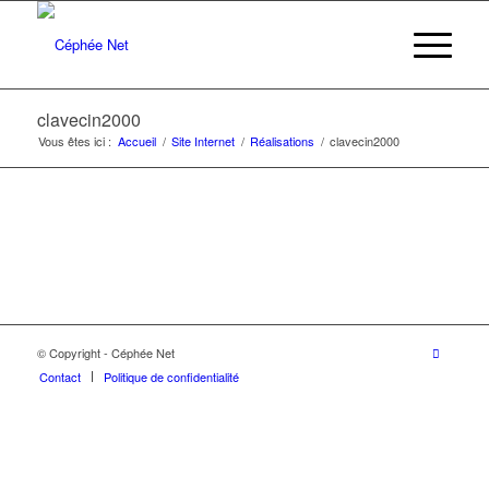
clavecin2000
Vous êtes ici :
Accueil
/
Site Internet
/
Réalisations
/
clavecin2000
© Copyright - Céphée Net
Contact
Politique de confidentialité