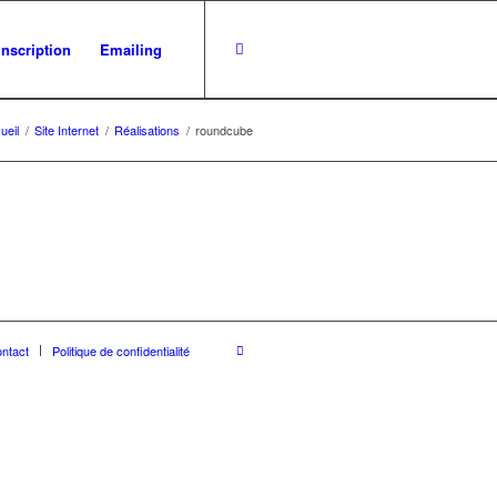
inscription
Emailing
ueil
/
Site Internet
/
Réalisations
/
roundcube
ntact
Politique de confidentialité